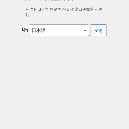
← 早稲田大学 建築学科/専攻 高口研究室 へ移
動
言
語