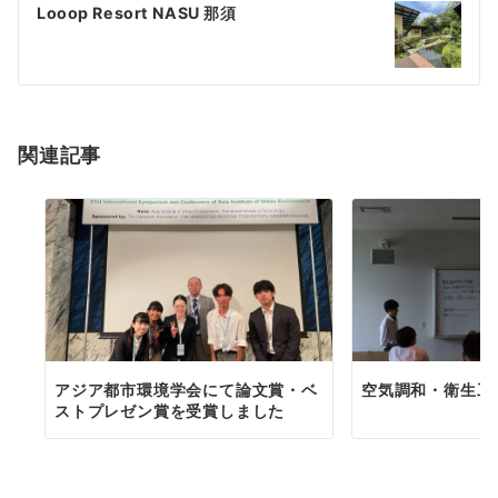
ゲ
Looop Resort NASU 那須
ー
シ
ョ
関連記事
ン
アジア都市環境学会にて論文賞・ベ
空気調和・衛生工
ストプレゼン賞を受賞しました