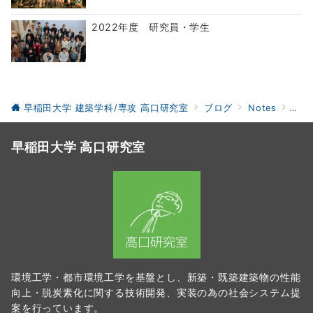
2022年度 研究員・学生
早稲田大学 建築学科/専攻 高口研究室
ブログ
Notes
研究
早稲田大学 高口研究室
環境工学・都市環境工学を基盤とし、新築・既築建築物の性能
向上・脱炭素化に関する技術開発、実装の為の社会システム提
案を行っています。