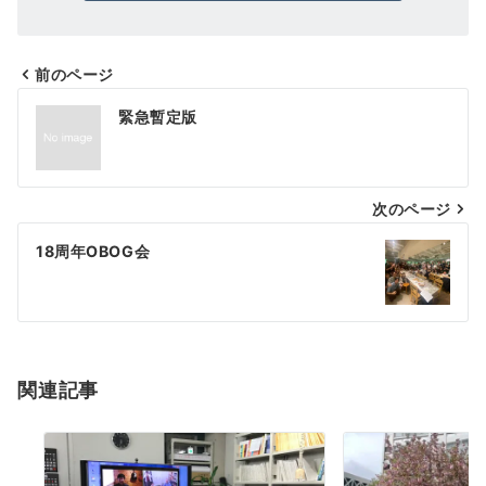
前のページ
投
緊急暫定版
稿
ナ
次のページ
ビ
ゲ
18周年OBOG会
ー
シ
ョ
関連記事
ン