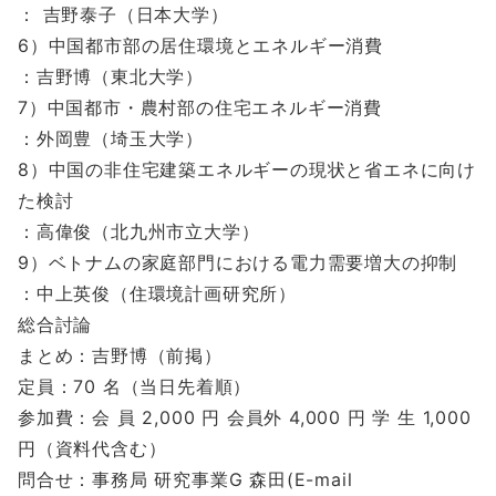
： 吉野泰子（日本大学）
6）中国都市部の居住環境とエネルギー消費
：吉野博（東北大学）
7）中国都市・農村部の住宅エネルギー消費
：外岡豊（埼玉大学）
8）中国の非住宅建築エネルギーの現状と省エネに向け
た検討
：高偉俊（北九州市立大学）
9）ベトナムの家庭部門における電力需要増大の抑制
：中上英俊（住環境計画研究所）
総合討論
まとめ：吉野博（前掲）
定員：70 名（当日先着順）
参加費：会 員 2,000 円 会員外 4,000 円 学 生 1,000
円（資料代含む）
問合せ：事務局 研究事業G 森田(E-mail