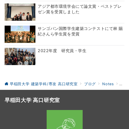
アジア都市環境学会にて論文賞・ベストプレ
ゼン賞を受賞しました
サンゴバン国際学生建築コンテストにて林 賜
紀さんら学生賞を受賞
2022年度 研究員・学生
早稲田大学 建築学科/専攻 高口研究室
ブログ
Notes
シン
早稲田大学 高口研究室