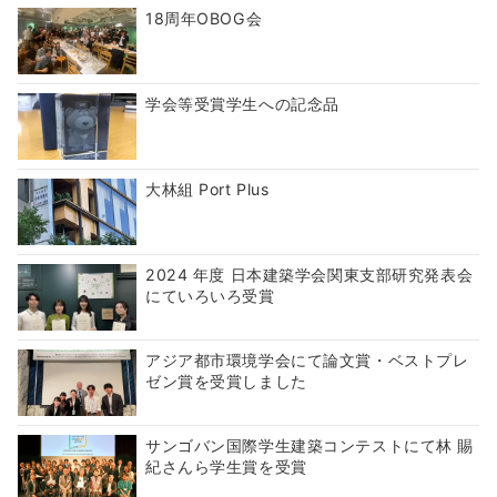
18周年OBOG会
学会等受賞学生への記念品
大林組 Port Plus
2024 年度 日本建築学会関東支部研究発表会
にていろいろ受賞
アジア都市環境学会にて論文賞・ベストプレ
ゼン賞を受賞しました
サンゴバン国際学生建築コンテストにて林 賜
紀さんら学生賞を受賞