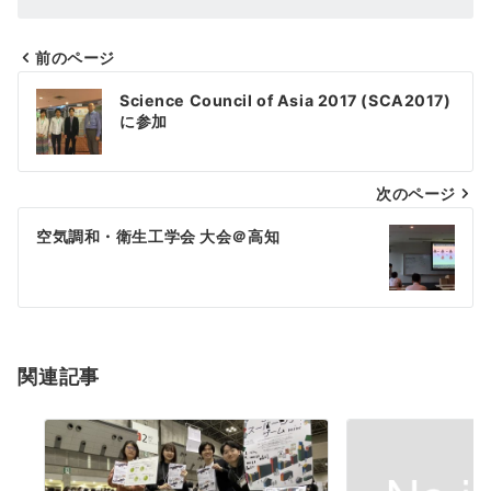
前のページ
投
Science Council of Asia 2017 (SCA2017)
稿
に参加
ナ
次のページ
ビ
ゲ
空気調和・衛生工学会 大会＠高知
ー
シ
ョ
関連記事
ン