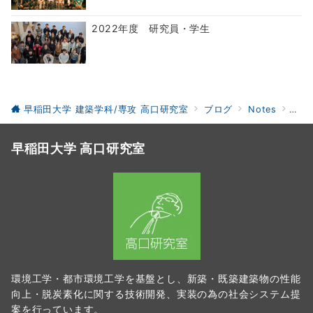
2022年度 研究員・学生
早稲田大学 建築学科/専攻 高口研究室
ブログ
Notes
20
早稲田大学 高口研究室
環境工学・都市環境工学を基盤とし、新築・既築建築物の性能
向上・脱炭素化に関する技術開発、実装の為の社会システム提
案を行っています。