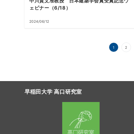
中川貴文准教授 日本建築学会賞受賞記念ウ
ェビナー（6/18）
2024/06/12
投
1
2
稿
の
ペ
ー
早稲田大学 高口研究室
ジ
送
り