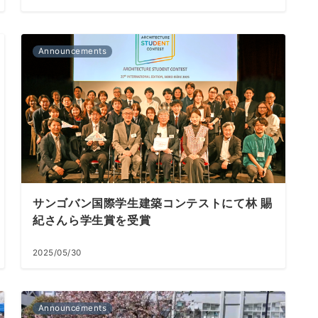
Announcements
サンゴバン国際学生建築コンテストにて林 賜
紀さんら学生賞を受賞
2025/05/30
Announcements