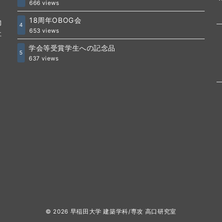
666 views
18周年OBOG会
物
4
653 views
社
学会等受賞学生への記念品
5
637 views
© 2026
早稲田大学 建築学科/専攻 高口研究室