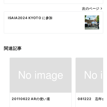
ナ
次のページ
ビ
ゲ
ISAIA2024 KYOTO に参加
ー
シ
ョ
関連記事
ン
20110622 ARの使い道
081222 忘年会