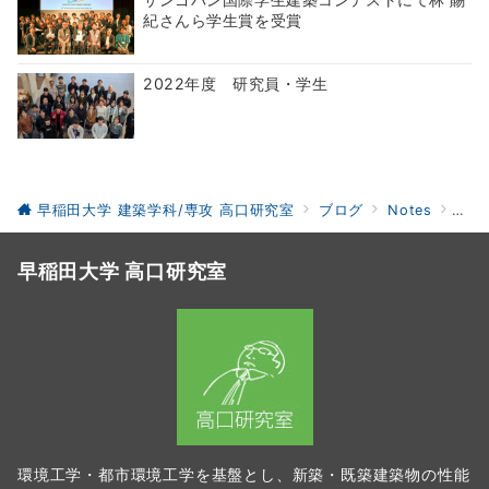
紀さんら学生賞を受賞
2022年度 研究員・学生
早稲田大学 建築学科/専攻 高口研究室
ブログ
Notes
研究
早稲田大学 高口研究室
環境工学・都市環境工学を基盤とし、新築・既築建築物の性能