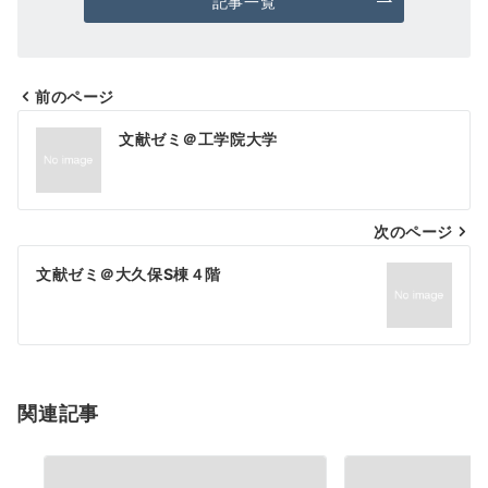
記事一覧
前のページ
投
文献ゼミ＠工学院大学
稿
ナ
次のページ
ビ
ゲ
文献ゼミ＠大久保S棟４階
ー
シ
ョ
関連記事
ン