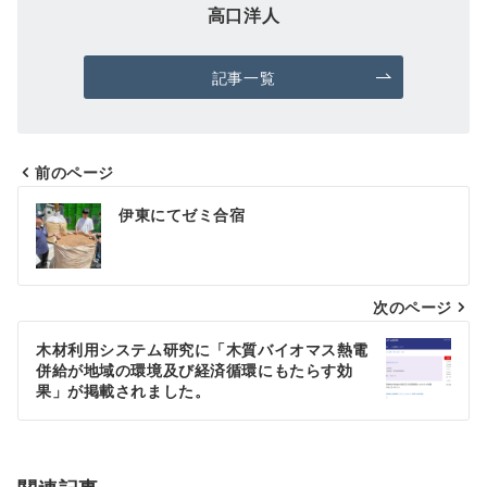
高口洋人
記事一覧
前のページ
投
伊東にてゼミ合宿
稿
ナ
次のページ
ビ
ゲ
木材利用システム研究に「木質バイオマス熱電
併給が地域の環境及び経済循環にもたらす効
ー
果」が掲載されました。
シ
ョ