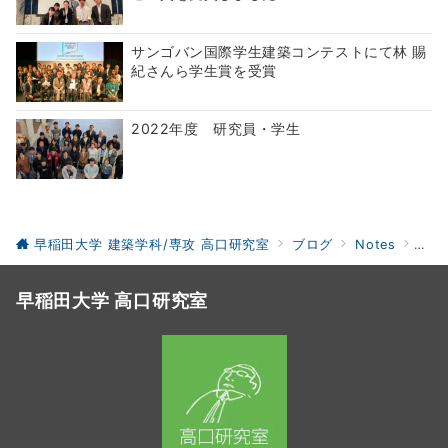
サンゴバン国際学生建築コンテストにて林 賜
紀さんら学生賞を受賞
2022年度 研究員・学生
早稲田大学 建築学科/専攻 高口研究室
ブログ
Notes
BE
早稲田大学 高口研究室